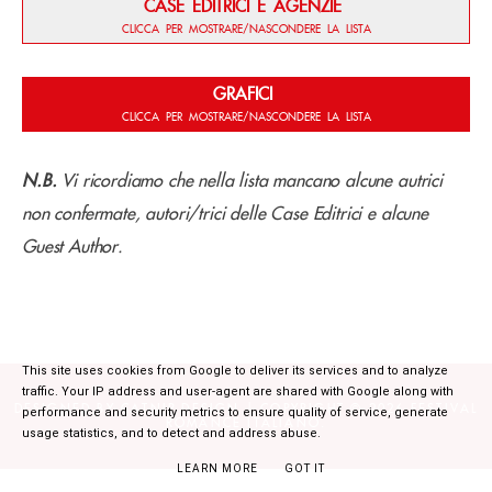
CASE EDITRICI E AGENZIE
CLICCA PER MOSTRARE/NASCONDERE LA LISTA
GRAFICI
CLICCA PER MOSTRARE/NASCONDERE LA LISTA
N.B.
Vi ricordiamo che nella lista mancano alcune autrici
non confermate, autori/trici delle Case Editrici e alcune
Guest Author.
This site uses cookies from Google to deliver its services and to analyze
traffic. Your IP address and user-agent are shared with Google along with
DESIGNED BY CATNIP DESIGN | COPYRIGHT ©
2026
FESTIVAL
performance and security metrics to ensure quality of service, generate
ROMANCE ITALIANO
.
usage statistics, and to detect and address abuse.
LEARN MORE
GOT IT